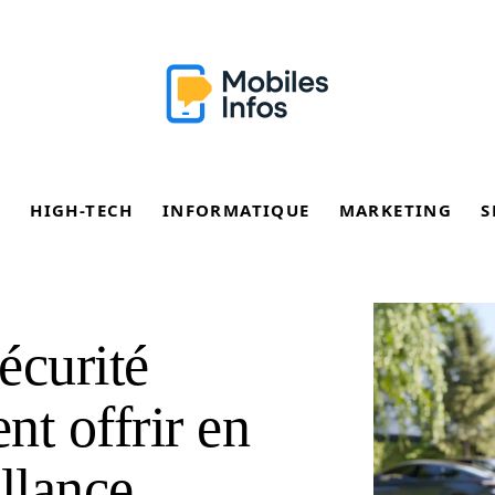
E
HIGH-TECH
INFORMATIQUE
MARKETING
S
écurité
nt offrir en
llance