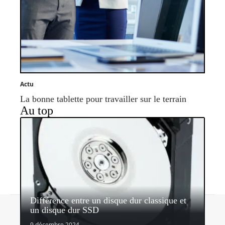
Actu
La bonne tablette pour travailler sur le terrain
Au top
Différence entre un disque dur classique et
Contact
Mentions légales
Sitemap
un disque dur SSD
© 2026 | mobiles-infos.com
9 décembre 2024