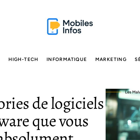
E
HIGH-TECH
INFORMATIQUE
MARKETING
S
Les Malw
ries de logiciels
lware que vous
 absolument