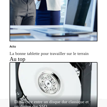
Actu
La bonne tablette pour travailler sur le terrain
Au top
Différence entre un disque dur classique et
Contact
Mentions légales
Sitemap
un disque dur SSD