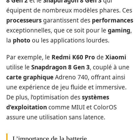
8 Gen 2
et le
Snapdragon 8 Gen 3
qui
équipent de nombreux modèles phares. Ces
processeurs
garantissent des
performances
exceptionnelles, que ce soit pour le
gaming
,
la
photo
ou les applications lourdes.
Par exemple, le
Redmi K60 Pro
de
Xiaomi
utilise le
Snapdragon 8 Gen 3
, couplé à une
carte graphique
Adreno 740, offrant ainsi
une expérience de jeu fluide et immersive.
De plus, l’optimisation des
systèmes
d’exploitation
comme MIUI et ColorOS
assure une utilisation sans latence.
L’importance de la batterie