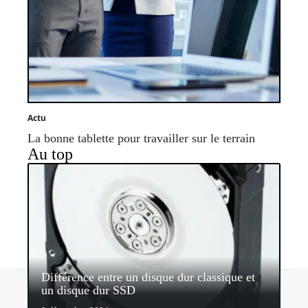
Actu
La bonne tablette pour travailler sur le terrain
Au top
Différence entre un disque dur classique et
Contact
Mentions légales
Sitemap
un disque dur SSD