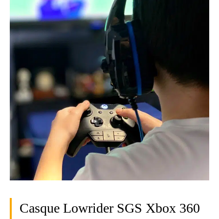
Casque Lowrider SGS Xbox 360