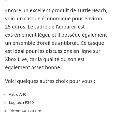
Encore un excellent produit de Turtle Beach,
voici un casque économique pour environ
25 euros. Le cadre de l’appareil est
extrêmement léger, et il possède également
un ensemble d’oreilles antibruit. Ce casque
est idéal pour les discussions en ligne sur
Xbox Live, car la qualité du son est
également assez bonne.
Voici quelques autres choix pour vous :
Astro A40
Logitech F540
Tritton AX 720 Pro