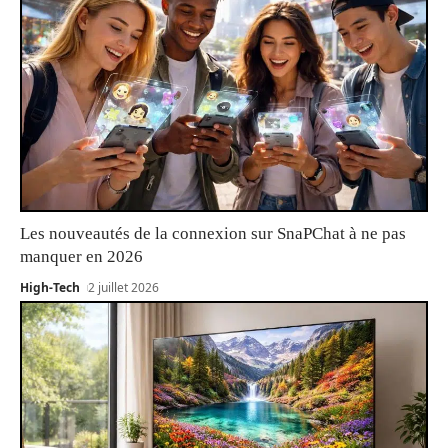
Les nouveautés de la connexion sur SnaPChat à ne pas
manquer en 2026
High-Tech
2 juillet 2026