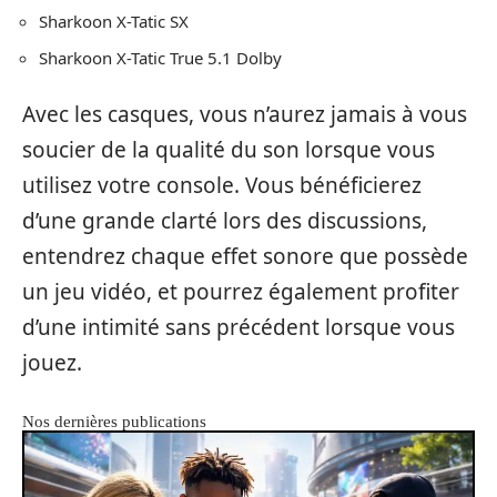
Sharkoon X-Tatic SX
Sharkoon X-Tatic True 5.1 Dolby
Avec les casques, vous n’aurez jamais à vous
soucier de la qualité du son lorsque vous
utilisez votre console. Vous bénéficierez
d’une grande clarté lors des discussions,
entendrez chaque effet sonore que possède
un jeu vidéo, et pourrez également profiter
d’une intimité sans précédent lorsque vous
jouez.
Nos dernières publications