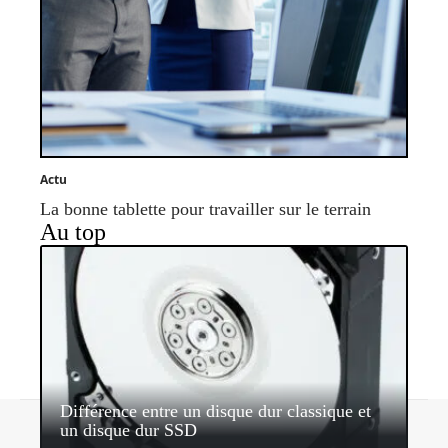
Actu
La bonne tablette pour travailler sur le terrain
Au top
Différence entre un disque dur classique et
Contact
Mentions légales
Sitemap
un disque dur SSD