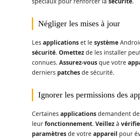
spéciaux pour renforcer la
sécurité
.
Négliger les mises à jour
Les
applications
et le
système
Android
sécurité
.
Omettez
de les installer pe
connues.
Assurez-vous
que votre
appa
derniers
patches
de sécurité.
Ignorer les permissions des app
Certaines
applications
demandent d
leur
fonctionnement
.
Veillez
à
vérifi
paramètres
de votre
appareil
pour év