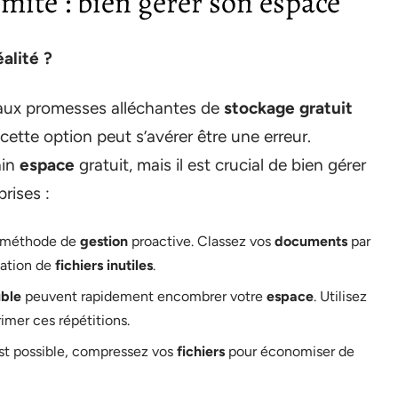
imité : bien gérer son espace
alité ?
aux promesses alléchantes de
stockage gratuit
cette option peut s’avérer être une erreur.
ain
espace
gratuit, mais il est crucial de bien gérer
rises :
 méthode de
gestion
proactive. Classez vos
documents
par
lation de
fichiers inutiles
.
uble
peuvent rapidement encombrer votre
espace
. Utilisez
rimer ces répétitions.
st possible, compressez vos
fichiers
pour économiser de