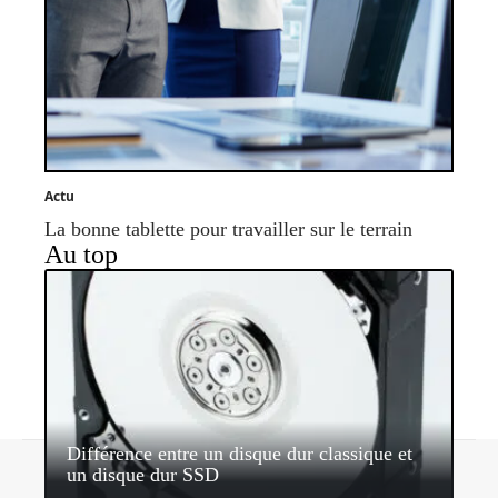
Actu
La bonne tablette pour travailler sur le terrain
Au top
Différence entre un disque dur classique et
Contact
Mentions légales
Sitemap
un disque dur SSD