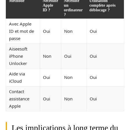
Méthode
Nécessite
Nécessite
Utilisation
Apple
un
complète après
ID ?
ordinateur
déblocage ?
?
Avec Apple
ID et mot de
Oui
Non
Oui
passe
Aiseesoft
iPhone
Non
Oui
Oui
Unlocker
Aide via
Oui
Non
Oui
iCloud
Contact
assistance
Oui
Non
Oui
Apple
Les implications à long terme du