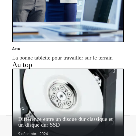
Actu
La bonne tablette pour travailler sur le terrain
Au top
Différence entre un disque dur classique et
Contact
Mentions légales
Sitemap
un disque dur SSD
© 2026 | mobiles-infos.com
9 décembre 2024