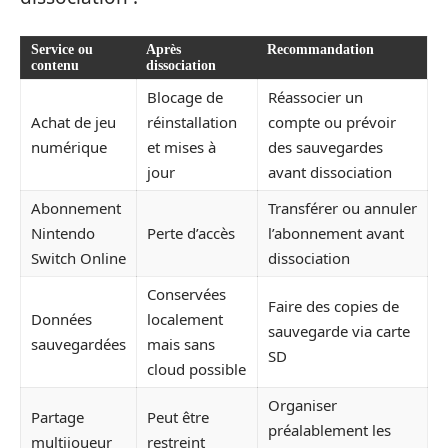
Service ou
Après
Recommandation
contenu
dissociation
Blocage de
Réassocier un
Achat de jeu
réinstallation
compte ou prévoir
numérique
et mises à
des sauvegardes
jour
avant dissociation
Abonnement
Transférer ou annuler
Nintendo
Perte d’accès
l’abonnement avant
Switch Online
dissociation
Conservées
Faire des copies de
Données
localement
sauvegarde via carte
sauvegardées
mais sans
SD
cloud possible
Organiser
Partage
Peut être
préalablement les
multijoueur
restreint