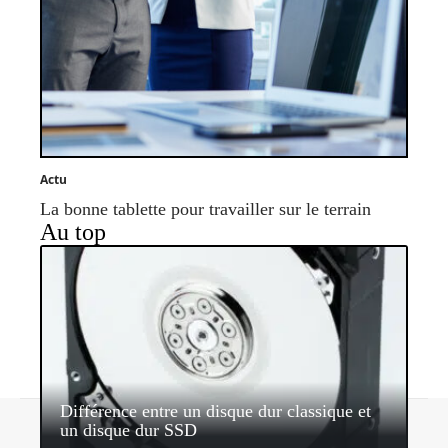
Actu
La bonne tablette pour travailler sur le terrain
Au top
Différence entre un disque dur classique et
Contact
Mentions légales
Sitemap
un disque dur SSD