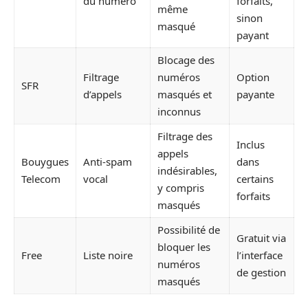
du numéro
forfaits,
même
sinon
masqué
payant
Blocage des
Filtrage
numéros
Option
SFR
d’appels
masqués et
payante
inconnus
Filtrage des
Inclus
appels
Bouygues
Anti-spam
dans
indésirables,
Telecom
vocal
certains
y compris
forfaits
masqués
Possibilité de
Gratuit via
bloquer les
Free
Liste noire
l’interface
numéros
de gestion
masqués