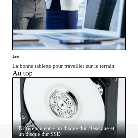
Actu
La bonne tablette pour travailler sur le terrain
Au top
Différence entre un disque dur classique et
Contact
Mentions légales
Sitemap
un disque dur SSD