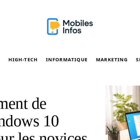
E
HIGH-TECH
INFORMATIQUE
MARKETING
S
ment de
indows 10
our les novices