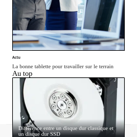
Actu
La bonne tablette pour travailler sur le terrain
Au top
Différence entre un disque dur classique et
Contact
Mentions légales
Sitemap
un disque dur SSD