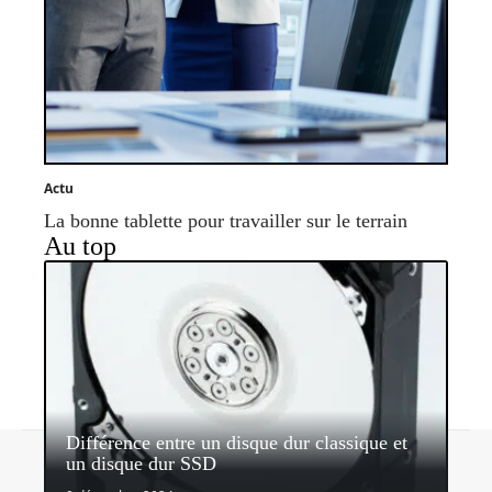
Actu
La bonne tablette pour travailler sur le terrain
Au top
Différence entre un disque dur classique et
Contact
Mentions légales
Sitemap
un disque dur SSD