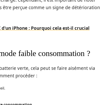
rechargé. Cependant, il est important de noter
as être perçue comme un signe de détérioration
I d'un iPhone : Pourquoi cela est-il crucial
mode faible consommation ?
batterie verte, cela peut se faire aisément via
comment procéder :
il.
ble consommation
.