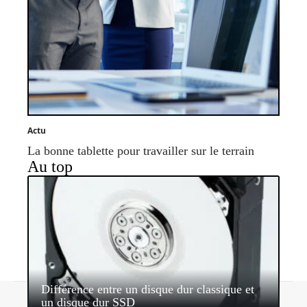
Actu
La bonne tablette pour travailler sur le terrain
Au top
Différence entre un disque dur classique et
Contact
Mentions légales
Sitemap
un disque dur SSD