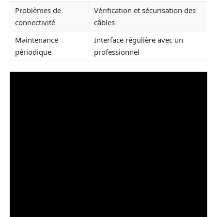
Problèmes de
Vérification et sécurisation des
connectivité
câbles
Maintenance
Interface régulière avec un
périodique
professionnel