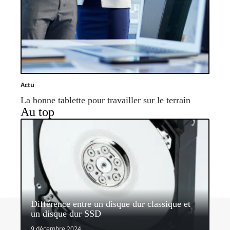
Actu
La bonne tablette pour travailler sur le terrain
Au top
Différence entre un disque dur classique et
Contact
Mentions légales
Sitemap
un disque dur SSD
© 2026 | mobiles-infos.com
9 décembre 2024