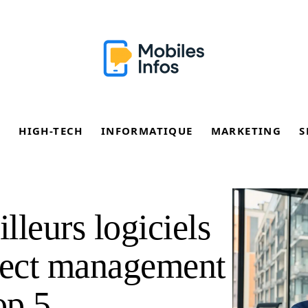
E
HIGH-TECH
INFORMATIQUE
MARKETING
S
lleurs logiciels
oject management
op 5