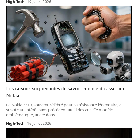
High-Tech
19 juillet 2026
Les raisons surprenantes de savoir comment casser un
Nokia
Le Nokia 3310, souvent célébré pour sa résistance légendaire, a
suscité un intérêt sans précédent au fil des ans. Ce modèle
emblématique, ancré dans
…
High-Tech
16 juillet 2026