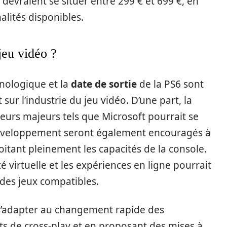
devraient se situer entre 299 € et 699 €, en
alités disponibles.
jeu vidéo ?
nologique et la
date de sortie
de la PS6 sont
 sur l’industrie du jeu vidéo. D’une part, la
teurs majeurs tels que Microsoft pourrait se
 développement seront également encouragés à
oitant pleinement les capacités de la console.
é virtuelle et les expériences en ligne pourrait
des jeux compatibles.
 s’adapter au changement rapide des
s de cross-play et en proposant des mises à