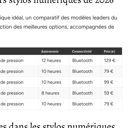
rique idéal, un comparatif des modèles leaders du
lection des meilleures options, accompagnées de
Autonomie
Connectivité
Prix (€)
de pression
12 heures
Bluetooth
129 €
de pression
10 heures
Bluetooth
79 €
de pression
10 heures
Bluetooth
99 €
de pression
8 heures
Bluetooth
59 €
de pression
10 heures
Bluetooth
79 €
s dans les stylos numériques