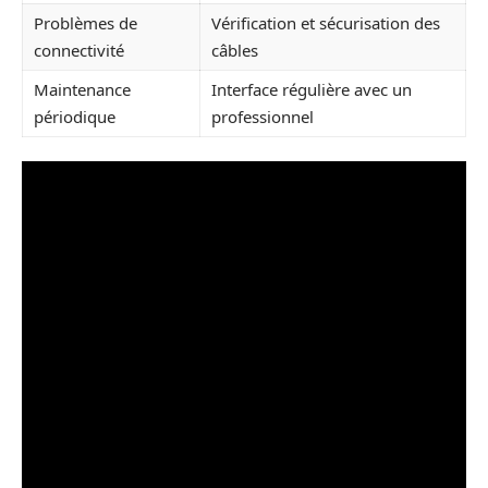
Problèmes de
Vérification et sécurisation des
connectivité
câbles
Maintenance
Interface régulière avec un
périodique
professionnel