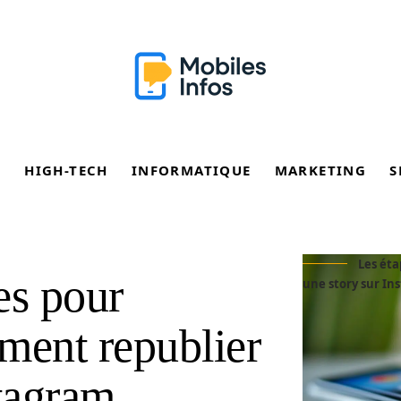
E
HIGH-TECH
INFORMATIQUE
MARKETING
S
Les ét
es pour
une story sur In
ent republier
stagram