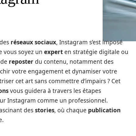
 des
réseaux sociaux
, Instagram s’est imposé
e vous soyez un
expert
en stratégie digitale ou
é de
reposter
du contenu, notamment des
richir votre engagement et dynamiser votre
iser cet art sans commettre d’impairs ? Cet
ons
vous guidera à travers les étapes
sur Instagram comme un professionnel.
ascinant des
stories
, où chaque
publication
e.