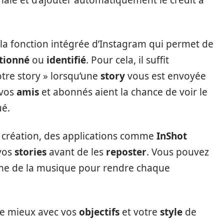
 la fonction intégrée d’Instagram qui permet de
tionné
ou
identifié
. Pour cela, il suffit
otre story » lorsqu’une
story
vous est envoyée
 vos
amis
et abonnés aient la chance de voir le
ué.
 création, des applications comme
InShot
vos
stories
avant de les
reposter
. Vous pouvez
e de la musique pour rendre chaque
e le mieux avec vos
objectifs
et votre
style
de