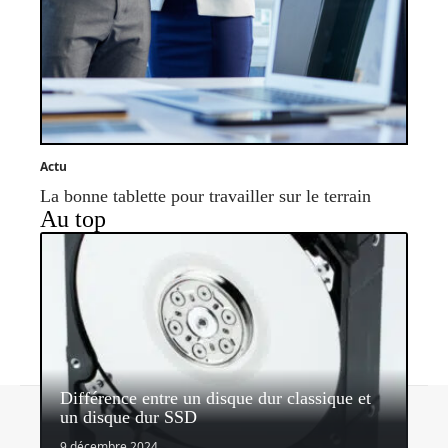
Actu
La bonne tablette pour travailler sur le terrain
Au top
Différence entre un disque dur classique et
Contact
Mentions légales
Sitemap
un disque dur SSD
© 2026 | mobiles-infos.com
9 décembre 2024