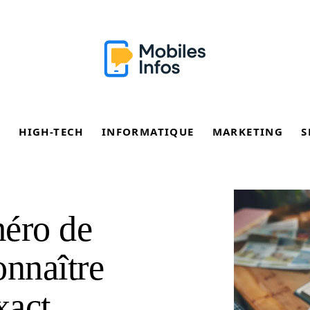
E
HIGH-TECH
INFORMATIQUE
MARKETING
S
méro de
onnaître
xact