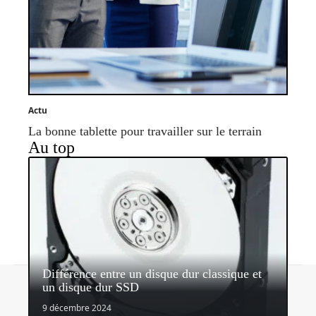
Actu
La bonne tablette pour travailler sur le terrain
Au top
Différence entre un disque dur classique et
Contact
Mentions légales
Sitemap
un disque dur SSD
© 2026 | mobiles-infos.com
9 décembre 2024