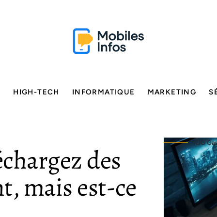
E
HIGH-TECH
INFORMATIQUE
MARKETING
S
IGG Game
échargez des
t, mais est-ce