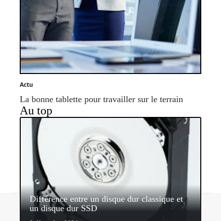
Actu
La bonne tablette pour travailler sur le terrain
Au top
Différence entre un disque dur classique et
Contact
Mentions légales
Sitemap
un disque dur SSD